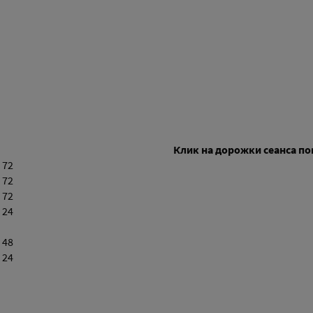
Клик на дорожки сеанса п
 72
 72
 72
 24
 48
 24