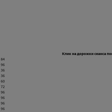
Клик на дорожки сеанса п
 84
 96
 36
 36
 60
 72
 96
 96
 96
 96